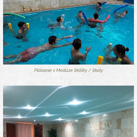
Plávanie v Medúze škôlky / školy