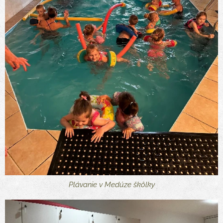
Plávanie v Medúze škôlky